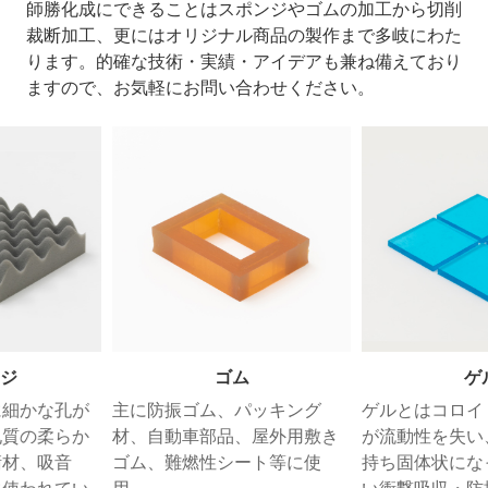
師勝化成にできることはスポンジやゴムの加工から切削
裁断加工、更にはオリジナル商品の製作まで多岐にわた
ります。的確な技術・実績・アイデアも兼ね備えており
ますので、お気軽にお問い合わせください。
ム
ゲル
フィル
パッキング
ゲルとはコロイド溶液 (ゾル)
絶縁シートや
、屋外用敷き
が流動性を失い、高い粘性を
テープなどの
ート等に使
持ち固体状になったもの。高
ます。電子製