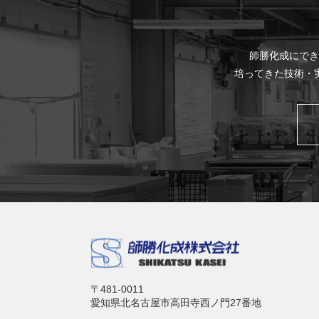
師勝化成にでき
培ってきた技術・
〒481-0011
愛知県北名古屋市高田寺西ノ門27番地