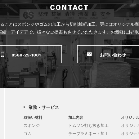
CONTACT
ることはスポンジやゴムの加工から切削裁断加工、更にはオリジナル商
実績・アイデアで、様々なご提案もさせていただきます。お気軽にお問
0568-25-1001
お問い合わせ
業務・サービス
取扱い材料
加工内容
オリジナ
スポンジ
トムソン打ち抜き加工
オリジナ
ゴム
テープラミネート加工
オリジナ